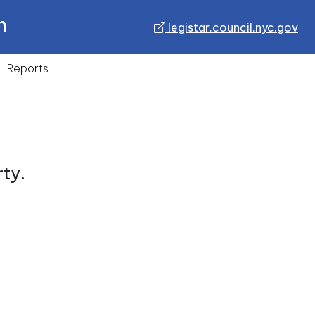
n
legistar.council.nyc.gov
Reports
rty.