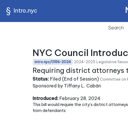
Intro.nyc
Search
NYC Council Introduc
2024-2025 Legislative Sessi
intro.nyc/0156-2024
Requiring district attorneys
Status:
Filed (End of Session)
Committee on P
Sponsored by Tiffany L. Cabán
Introduced:
February 28, 2024
This bill would require the city’s district attorne
from defendants