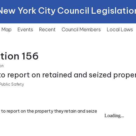
New York City Council Legislatio
Map
Events
Recent
Council Members
Local
Laws
tion 156
on
 to report on retained and seized prope
ublic Safety
ys to report on the property they retain and seize