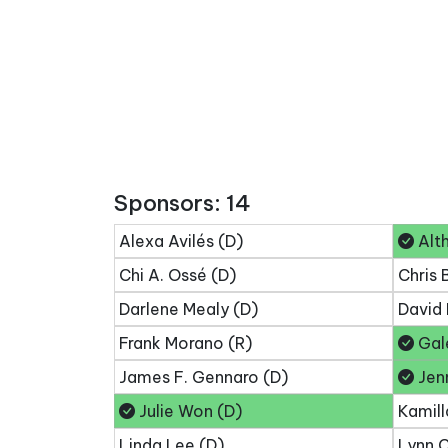
Sponsors: 14
Alexa Avilés (D)
Alth
Chi A. Ossé (D)
Chris 
Darlene Mealy (D)
David 
Frank Morano (R)
Gale
James F. Gennaro (D)
Jenn
Julie Won (D)
Kamill
Linda Lee (D)
Lynn C