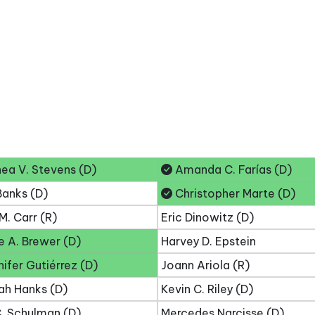
ea V. Stevens (D)
Amanda C. Farías (D)
Banks (D)
Christopher Marte (D)
M. Carr (R)
Eric Dinowitz (D)
 A. Brewer (D)
Harvey D. Epstein
ifer Gutiérrez (D)
Joann Ariola (R)
ah Hanks (D)
Kevin C. Riley (D)
. Schulman (D)
Mercedes Narcisse (D)