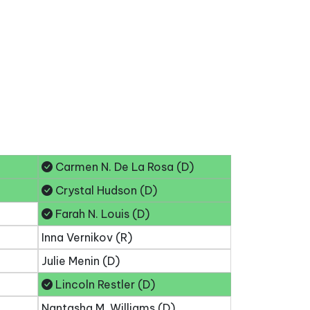
Carmen N. De La Rosa (D)
Crystal Hudson (D)
Farah N. Louis (D)
Inna Vernikov (R)
Julie Menin (D)
Lincoln Restler (D)
Nantasha M. Williams (D)