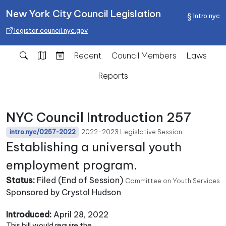
New York City Council Legislation
Intro.nyc
legistar.council.nyc.gov
Recent
Council Members
Laws
Reports
NYC Council Introduction 257
2022-2023 Legislative Session
intro.nyc/0257-2022
Establishing a universal youth
employment program.
Status:
Filed (End of Session)
Committee on Youth Services
Sponsored by Crystal Hudson
Introduced:
April 28, 2022
This bill would require the