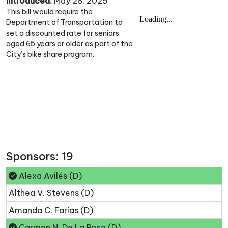
Introduced:
May 28, 2025
This bill would require the
Department of Transportation to
set a discounted rate for seniors
aged 65 years or older as part of the
City’s bike share program.
Sponsors: 19
Alexa Avilés (D)
Althea V. Stevens (D)
Amanda C. Farías (D)
Carmen N. De La Rosa (D)