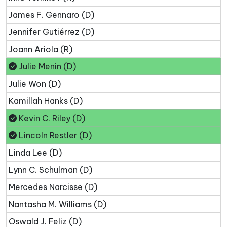
James F. Gennaro (D)
Jennifer Gutiérrez (D)
Joann Ariola (R)
Julie Menin (D)
Julie Won (D)
Kamillah Hanks (D)
Kevin C. Riley (D)
Lincoln Restler (D)
Linda Lee (D)
Lynn C. Schulman (D)
Mercedes Narcisse (D)
Nantasha M. Williams (D)
Oswald J. Feliz (D)