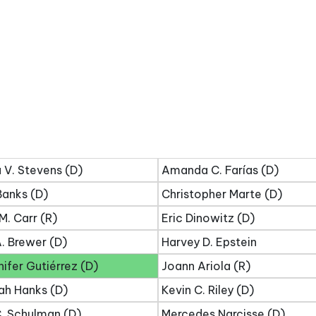
 V. Stevens (D)
Amanda C. Farías (D)
Banks (D)
Christopher Marte (D)
M. Carr (R)
Eric Dinowitz (D)
. Brewer (D)
Harvey D. Epstein
ifer Gutiérrez (D)
Joann Ariola (R)
ah Hanks (D)
Kevin C. Riley (D)
. Schulman (D)
Mercedes Narcisse (D)