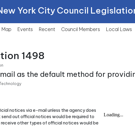
New York City Council Legislatio
Map
Events
Recent
Council Members
Local
Laws
tion 1498
on
ail as the default method for providing
Technology
fficial notices via e-mail unless the agency does
 send out official notices would be required to
 receive other types of official notices would be