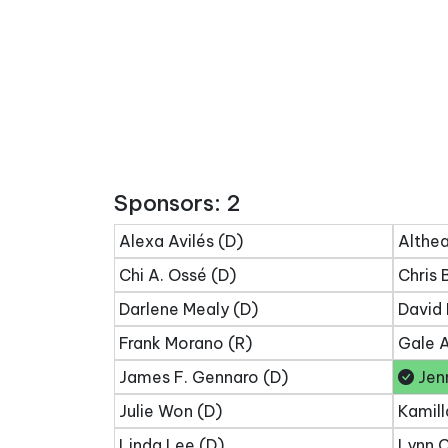
Sponsors: 2
Alexa Avilés (D)
Althea
Chi A. Ossé (D)
Chris 
Darlene Mealy (D)
David 
Frank Morano (R)
Gale A
James F. Gennaro (D)
Jenn
Julie Won (D)
Kamill
Linda Lee (D)
Lynn C