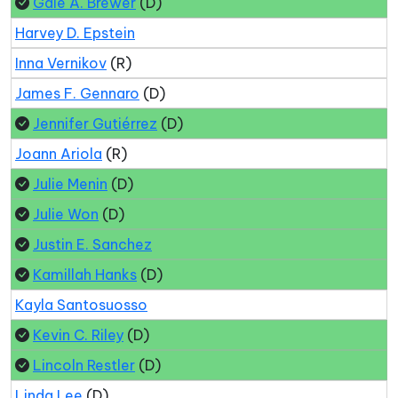
Gale A. Brewer
(D)
Harvey D. Epstein
Inna Vernikov
(R)
James F. Gennaro
(D)
Jennifer Gutiérrez
(D)
Joann Ariola
(R)
Julie Menin
(D)
Julie Won
(D)
Justin E. Sanchez
Kamillah Hanks
(D)
Kayla Santosuosso
Kevin C. Riley
(D)
Lincoln Restler
(D)
Linda Lee
(D)