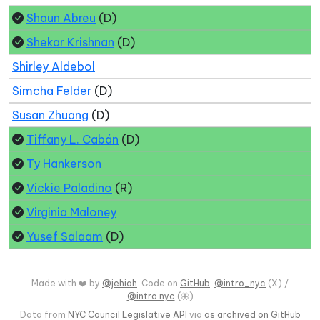
Shaun Abreu
(D)
Shekar Krishnan
(D)
Shirley Aldebol
Simcha Felder
(D)
Susan Zhuang
(D)
Tiffany L. Cabán
(D)
Ty Hankerson
Vickie Paladino
(R)
Virginia Maloney
Yusef Salaam
(D)
Made with ❤️ by
@jehiah
. Code on
GitHub
.
@intro_nyc
(X) /
@intro.nyc
(🦋)
Data from
NYC Council Legislative API
via
as archived on GitHub