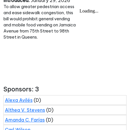
Introduced:
January 29, 2026
To allow greater pedestrian access
and ease sidewalk congestion, this
bill would prohibit general vending
and mobile food vending on Jamaica
Avenue from 75th Street to 98th
Street in Queens.
Sponsors: 3
Alexa Avilés
(D)
Althea V. Stevens
(D)
Amanda C. Farías
(D)
Carl Wilson