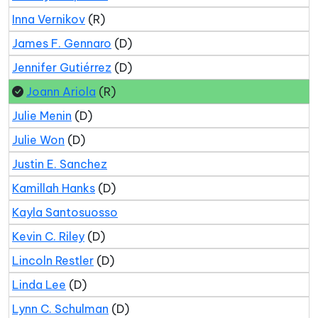
Inna Vernikov
(R)
James F. Gennaro
(D)
Jennifer Gutiérrez
(D)
Joann Ariola
(R)
Julie Menin
(D)
Julie Won
(D)
Justin E. Sanchez
Kamillah Hanks
(D)
Kayla Santosuosso
Kevin C. Riley
(D)
Lincoln Restler
(D)
Linda Lee
(D)
Lynn C. Schulman
(D)