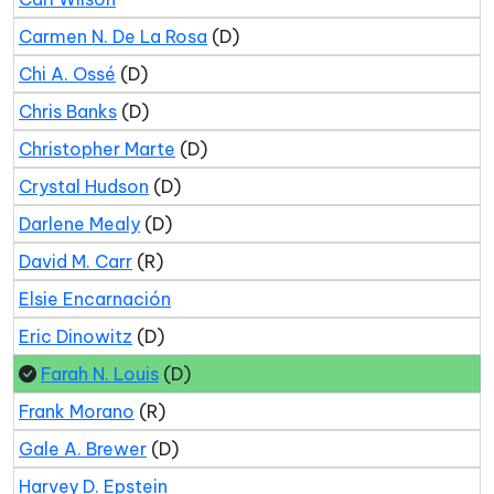
Carmen N. De La Rosa
(D)
Chi A. Ossé
(D)
Chris Banks
(D)
Christopher Marte
(D)
Crystal Hudson
(D)
Darlene Mealy
(D)
David M. Carr
(R)
Elsie Encarnación
Eric Dinowitz
(D)
Farah N. Louis
(D)
Frank Morano
(R)
Gale A. Brewer
(D)
Harvey D. Epstein