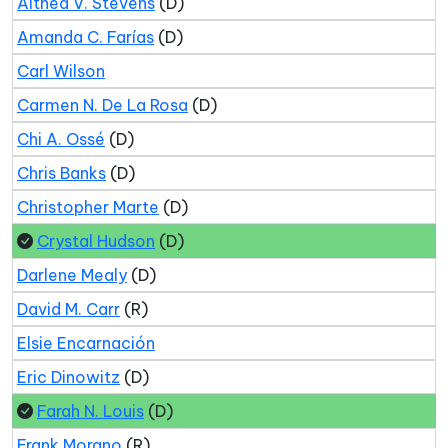
Althea V. Stevens
(D)
Amanda C. Farías
(D)
Carl Wilson
Carmen N. De La Rosa
(D)
Chi A. Ossé
(D)
Chris Banks
(D)
Christopher Marte
(D)
Crystal Hudson
(D)
Darlene Mealy
(D)
David M. Carr
(R)
Elsie Encarnación
Eric Dinowitz
(D)
Farah N. Louis
(D)
Frank Morano
(R)