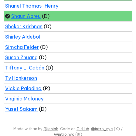
Shanel Thomas-Henry
Shaun Abreu
(D)
Shekar Krishnan
(D)
Shirley Aldebol
Simcha Felder
(D)
Susan Zhuang
(D)
Tiffany L. Cabán
(D)
Ty Hankerson
Vickie Paladino
(R)
Virginia Maloney
Yusef Salaam
(D)
Made with ❤️ by
@jehiah
. Code on
GitHub
.
@intro_nyc
(X) /
@intro.nyc
(🦋)