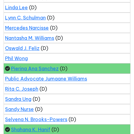
Linda Lee
(D)
Lynn C. Schulman
(D)
Mercedes Narcisse
(D)
Nantasha M. Williams
(D)
Oswald J. Feliz
(D)
Phil Wong
Pierina Ana Sanchez
(D)
Public Advocate Jumaane Williams
Rita C. Joseph
(D)
Sandra Ung
(D)
Sandy Nurse
(D)
Selvena N. Brooks-Powers
(D)
Shahana K. Hanif
(D)