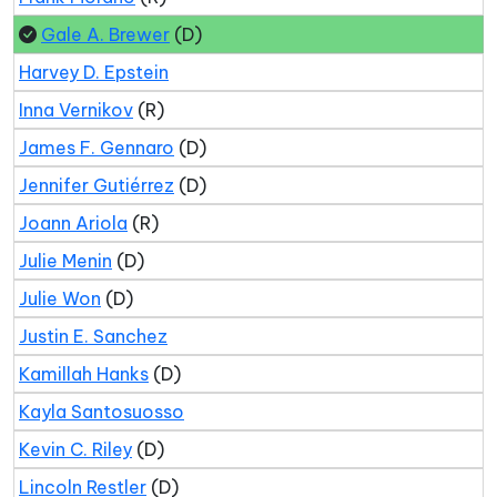
Gale A. Brewer
(D)
Harvey D. Epstein
Inna Vernikov
(R)
James F. Gennaro
(D)
Jennifer Gutiérrez
(D)
Joann Ariola
(R)
Julie Menin
(D)
Julie Won
(D)
Justin E. Sanchez
Kamillah Hanks
(D)
Kayla Santosuosso
Kevin C. Riley
(D)
Lincoln Restler
(D)