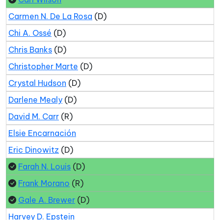
Carmen N. De La Rosa
(D)
Chi A. Ossé
(D)
Chris Banks
(D)
Christopher Marte
(D)
Crystal Hudson
(D)
Darlene Mealy
(D)
David M. Carr
(R)
Elsie Encarnación
Eric Dinowitz
(D)
Farah N. Louis
(D)
Frank Morano
(R)
Gale A. Brewer
(D)
Harvey D. Epstein