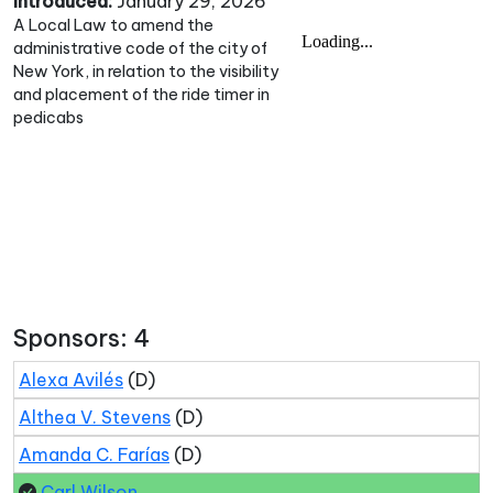
Introduced:
January 29, 2026
A Local Law to amend the
administrative code of the city of
New York, in relation to the visibility
and placement of the ride timer in
pedicabs
Sponsors: 4
Alexa Avilés
(D)
Althea V. Stevens
(D)
Amanda C. Farías
(D)
Carl Wilson