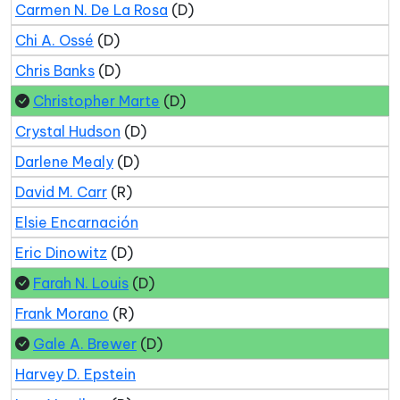
Carmen N. De La Rosa
(D)
Chi A. Ossé
(D)
Chris Banks
(D)
Christopher Marte
(D)
Crystal Hudson
(D)
Darlene Mealy
(D)
David M. Carr
(R)
Elsie Encarnación
Eric Dinowitz
(D)
Farah N. Louis
(D)
Frank Morano
(R)
Gale A. Brewer
(D)
Harvey D. Epstein