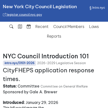
New York City Council Legislation
Intro.nyc
legistar.council.nyc.gov
Recent
Council Members
Laws
Reports
NYC Council Introduction 101
2026-2029 Legislative Session
intro.nyc/0101-2026
CityFHEPS application response
times.
Status:
Committee
Committee on General Welfare
Sponsored by Gale A. Brewer
Introduced:
January 29, 2026
This bill would require the