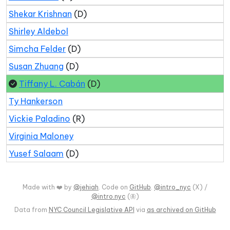
Shekar Krishnan
(D)
Shirley Aldebol
Simcha Felder
(D)
Susan Zhuang
(D)
Tiffany L. Cabán
(D)
Ty Hankerson
Vickie Paladino
(R)
Virginia Maloney
Yusef Salaam
(D)
Made with ❤️ by
@jehiah
. Code on
GitHub
.
@intro_nyc
(X) /
@intro.nyc
(🦋)
Data from
NYC Council Legislative API
via
as archived on GitHub