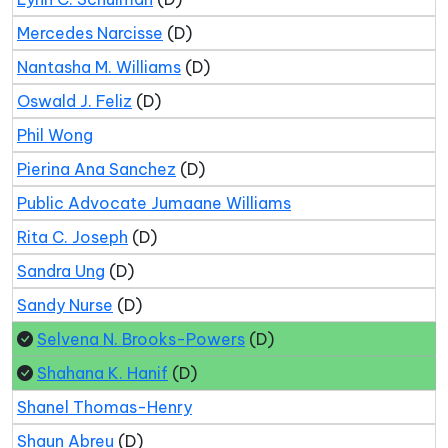
Mercedes Narcisse
(D)
Nantasha M. Williams
(D)
Oswald J. Feliz
(D)
Phil Wong
Pierina Ana Sanchez
(D)
Public Advocate Jumaane Williams
Rita C. Joseph
(D)
Sandra Ung
(D)
Sandy Nurse
(D)
Selvena N. Brooks-Powers
(D)
Shahana K. Hanif
(D)
Shanel Thomas-Henry
Shaun Abreu
(D)