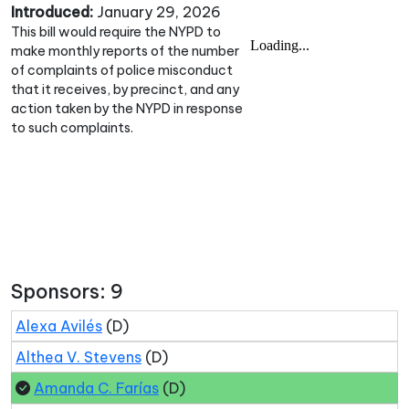
Introduced:
January 29, 2026
This bill would require the NYPD to
make monthly reports of the number
of complaints of police misconduct
that it receives, by precinct, and any
action taken by the NYPD in response
to such complaints.
Sponsors: 9
Alexa Avilés
(D)
Althea V. Stevens
(D)
Amanda C. Farías
(D)