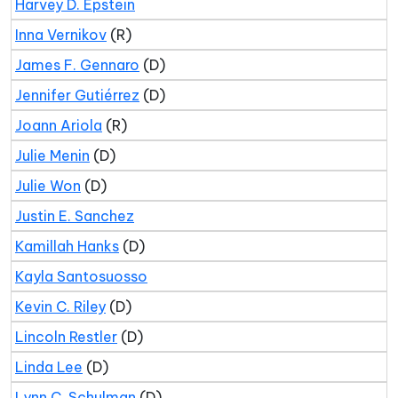
Harvey D. Epstein
Inna Vernikov
(R)
James F. Gennaro
(D)
Jennifer Gutiérrez
(D)
Joann Ariola
(R)
Julie Menin
(D)
Julie Won
(D)
Justin E. Sanchez
Kamillah Hanks
(D)
Kayla Santosuosso
Kevin C. Riley
(D)
Lincoln Restler
(D)
Linda Lee
(D)
Lynn C. Schulman
(D)