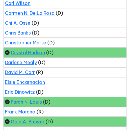
Carl Wilson
Carmen N. De La Rosa
(D)
Chi A. Ossé
(D)
Chris Banks
(D)
Christopher Marte
(D)
Crystal Hudson
(D)
Darlene Mealy
(D)
David M. Carr
(R)
Elsie Encarnación
Eric Dinowitz
(D)
Farah N. Louis
(D)
Frank Morano
(R)
Gale A. Brewer
(D)