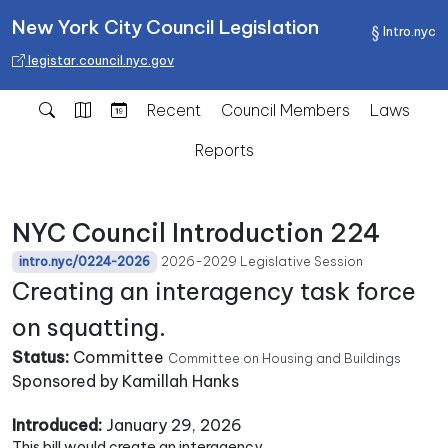
New York City Council Legislation
Intro.nyc
legistar.council.nyc.gov
Recent
Council Members
Laws
Reports
NYC Council Introduction 224
2026-2029 Legislative Session
intro.nyc/0224-2026
Creating an interagency task force
on squatting.
Status:
Committee
Committee on Housing and Buildings
Sponsored by Kamillah Hanks
Introduced:
January 29, 2026
This bill would create an interagency