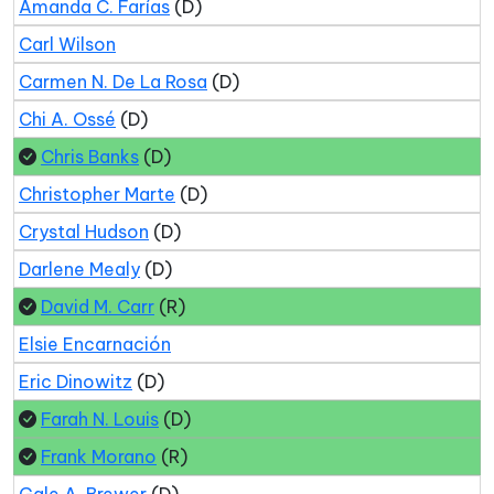
Amanda C. Farías
(D)
Carl Wilson
Carmen N. De La Rosa
(D)
Chi A. Ossé
(D)
Chris Banks
(D)
Christopher Marte
(D)
Crystal Hudson
(D)
Darlene Mealy
(D)
David M. Carr
(R)
Elsie Encarnación
Eric Dinowitz
(D)
Farah N. Louis
(D)
Frank Morano
(R)