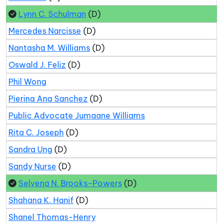
Lynn C. Schulman
(D)
Mercedes Narcisse
(D)
Nantasha M. Williams
(D)
Oswald J. Feliz
(D)
Phil Wong
Pierina Ana Sanchez
(D)
Public Advocate Jumaane Williams
Rita C. Joseph
(D)
Sandra Ung
(D)
Sandy Nurse
(D)
Selvena N. Brooks-Powers
(D)
Shahana K. Hanif
(D)
Shanel Thomas-Henry