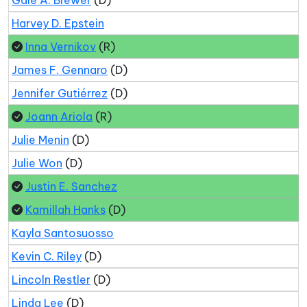
Gale A. Brewer
(D)
Harvey D. Epstein
Inna Vernikov
(R)
James F. Gennaro
(D)
Jennifer Gutiérrez
(D)
Joann Ariola
(R)
Julie Menin
(D)
Julie Won
(D)
Justin E. Sanchez
Kamillah Hanks
(D)
Kayla Santosuosso
Kevin C. Riley
(D)
Lincoln Restler
(D)
Linda Lee
(D)