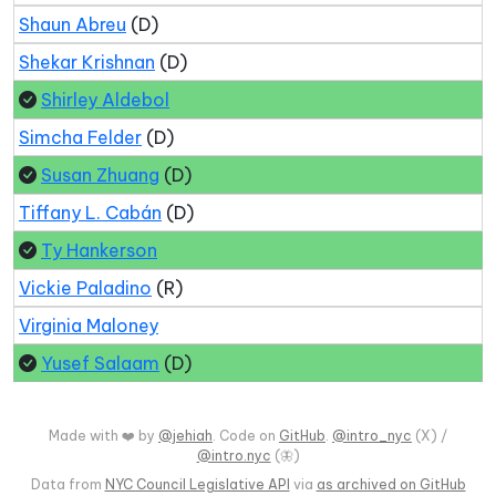
Shaun Abreu
(D)
Shekar Krishnan
(D)
Shirley Aldebol
Simcha Felder
(D)
Susan Zhuang
(D)
Tiffany L. Cabán
(D)
Ty Hankerson
Vickie Paladino
(R)
Virginia Maloney
Yusef Salaam
(D)
Made with ❤️ by
@jehiah
. Code on
GitHub
.
@intro_nyc
(X) /
@intro.nyc
(🦋)
Data from
NYC Council Legislative API
via
as archived on GitHub