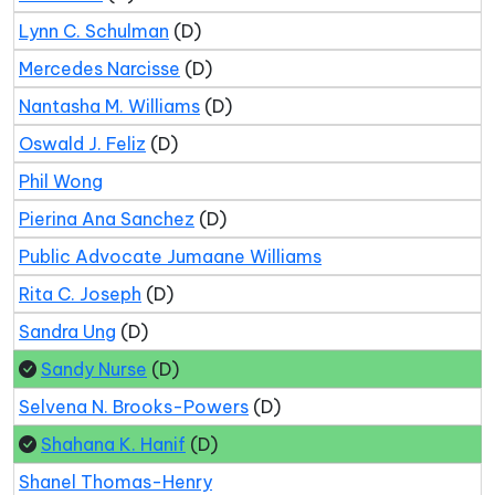
Lynn C. Schulman
(D)
Mercedes Narcisse
(D)
Nantasha M. Williams
(D)
Oswald J. Feliz
(D)
Phil Wong
Pierina Ana Sanchez
(D)
Public Advocate Jumaane Williams
Rita C. Joseph
(D)
Sandra Ung
(D)
Sandy Nurse
(D)
Selvena N. Brooks-Powers
(D)
Shahana K. Hanif
(D)
Shanel Thomas-Henry