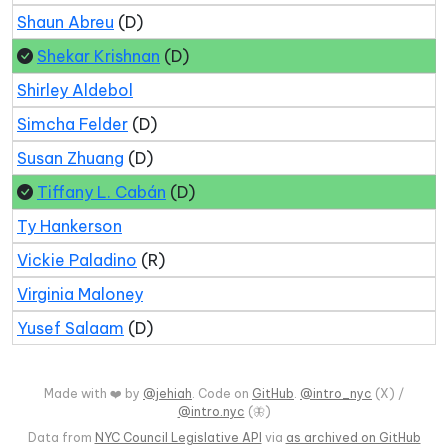
Shaun Abreu
(D)
Shekar Krishnan
(D)
Shirley Aldebol
Simcha Felder
(D)
Susan Zhuang
(D)
Tiffany L. Cabán
(D)
Ty Hankerson
Vickie Paladino
(R)
Virginia Maloney
Yusef Salaam
(D)
Made with ❤️ by
@jehiah
. Code on
GitHub
.
@intro_nyc
(X) /
@intro.nyc
(🦋)
Data from
NYC Council Legislative API
via
as archived on GitHub