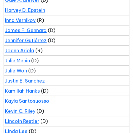
Gale A. Brewer
(D)
Harvey D. Epstein
Inna Vernikov
(R)
James F. Gennaro
(D)
Jennifer Gutiérrez
(D)
Joann Ariola
(R)
Julie Menin
(D)
Julie Won
(D)
Justin E. Sanchez
Kamillah Hanks
(D)
Kayla Santosuosso
Kevin C. Riley
(D)
Lincoln Restler
(D)
Linda Lee
(D)