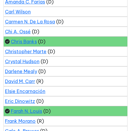
Amanda C. Farías
(D)
Carl Wilson
Carmen N. De La Rosa
(D)
Chi A. Ossé
(D)
Chris Banks
(D)
Christopher Marte
(D)
Crystal Hudson
(D)
Darlene Mealy
(D)
David M. Carr
(R)
Elsie Encarnación
Eric Dinowitz
(D)
Farah N. Louis
(D)
Frank Morano
(R)