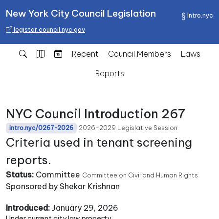
New York City Council Legislation
Intro.nyc
legistar.council.nyc.gov
Recent
Council Members
Laws
Reports
NYC Council Introduction 267
2026-2029 Legislative Session
intro.nyc/0267-2026
Criteria used in tenant screening
reports.
Status:
Committee
Committee on Civil and Human Rights
Sponsored by Shekar Krishnan
Introduced:
January 29, 2026
Under current city law property