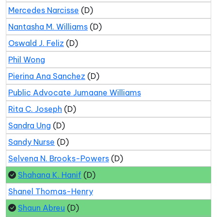
Mercedes Narcisse
(D)
Nantasha M. Williams
(D)
Oswald J. Feliz
(D)
Phil Wong
Pierina Ana Sanchez
(D)
Public Advocate Jumaane Williams
Rita C. Joseph
(D)
Sandra Ung
(D)
Sandy Nurse
(D)
Selvena N. Brooks-Powers
(D)
Shahana K. Hanif
(D)
Shanel Thomas-Henry
Shaun Abreu
(D)