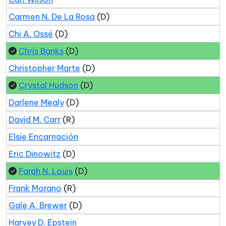
Carmen N. De La Rosa
(D)
Chi A. Ossé
(D)
Chris Banks
(D)
Christopher Marte
(D)
Crystal Hudson
(D)
Darlene Mealy
(D)
David M. Carr
(R)
Elsie Encarnación
Eric Dinowitz
(D)
Farah N. Louis
(D)
Frank Morano
(R)
Gale A. Brewer
(D)
Harvey D. Epstein