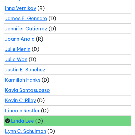
Inna Vernikov
(R)
James F. Gennaro
(D)
Jennifer Gutiérrez
(D)
Joann Ariola
(R)
Julie Menin
(D)
Julie Won
(D)
Justin E. Sanchez
Kamillah Hanks
(D)
Kayla Santosuosso
Kevin C. Riley
(D)
Lincoln Restler
(D)
Linda Lee
(D)
Lynn C. Schulman
(D)