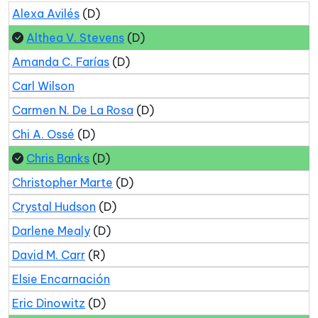
Alexa Avilés
(D)
Althea V. Stevens
(D)
Amanda C. Farías
(D)
Carl Wilson
Carmen N. De La Rosa
(D)
Chi A. Ossé
(D)
Chris Banks
(D)
Christopher Marte
(D)
Crystal Hudson
(D)
Darlene Mealy
(D)
David M. Carr
(R)
Elsie Encarnación
Eric Dinowitz
(D)