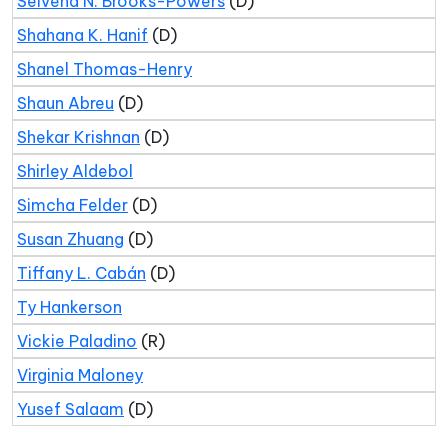
Selvena N. Brooks-Powers
(D)
Shahana K. Hanif
(D)
Shanel Thomas-Henry
Shaun Abreu
(D)
Shekar Krishnan
(D)
Shirley Aldebol
Simcha Felder
(D)
Susan Zhuang
(D)
Tiffany L. Cabán
(D)
Ty Hankerson
Vickie Paladino
(R)
Virginia Maloney
Yusef Salaam
(D)