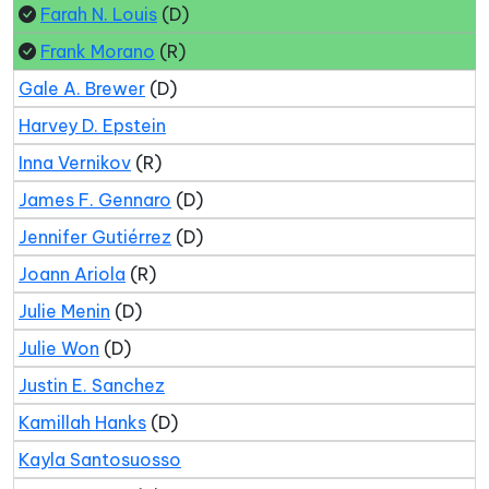
Farah N. Louis
(D)
Frank Morano
(R)
Gale A. Brewer
(D)
Harvey D. Epstein
Inna Vernikov
(R)
James F. Gennaro
(D)
Jennifer Gutiérrez
(D)
Joann Ariola
(R)
Julie Menin
(D)
Julie Won
(D)
Justin E. Sanchez
Kamillah Hanks
(D)
Kayla Santosuosso