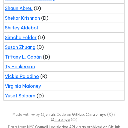
Shaun Abreu
(D)
Shekar Krishnan
(D)
Shirley Aldebol
Simcha Felder
(D)
Susan Zhuang
(D)
Tiffany L. Cabán
(D)
Ty Hankerson
Vickie Paladino
(R)
Virginia Maloney
Yusef Salaam
(D)
Made with ❤️ by
@jehiah
. Code on
GitHub
.
@intro_nyc
(X) /
@intro.nyc
(🦋)
Data from
NYC Council Legislative API
via
as archived on GitHub