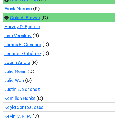
Frank Morano
(R)
Gale A. Brewer
(D)
Harvey D. Epstein
Inna Vernikov
(R)
James F. Gennaro
(D)
Jennifer Gutiérrez
(D)
Joann Ariola
(R)
Julie Menin
(D)
Julie Won
(D)
Justin E. Sanchez
Kamillah Hanks
(D)
Kayla Santosuosso
Kevin C. Riley
(D)