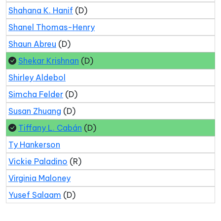
Shahana K. Hanif
(D)
Shanel Thomas-Henry
Shaun Abreu
(D)
Shekar Krishnan
(D)
Shirley Aldebol
Simcha Felder
(D)
Susan Zhuang
(D)
Tiffany L. Cabán
(D)
Ty Hankerson
Vickie Paladino
(R)
Virginia Maloney
Yusef Salaam
(D)