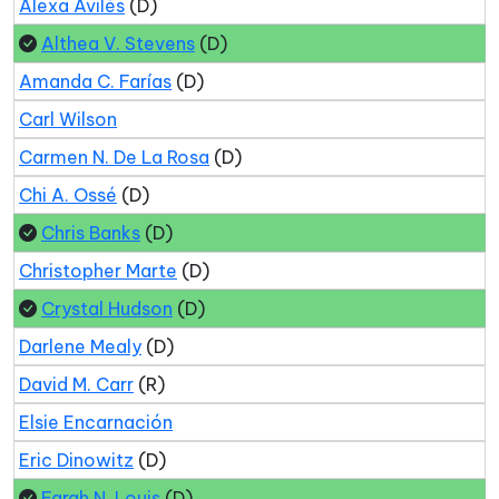
Alexa Avilés
(D)
Althea V. Stevens
(D)
Amanda C. Farías
(D)
Carl Wilson
Carmen N. De La Rosa
(D)
Chi A. Ossé
(D)
Chris Banks
(D)
Christopher Marte
(D)
Crystal Hudson
(D)
Darlene Mealy
(D)
David M. Carr
(R)
Elsie Encarnación
Eric Dinowitz
(D)
Farah N. Louis
(D)