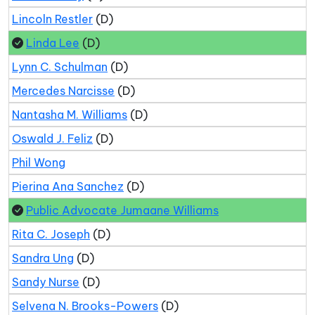
Lincoln Restler
(D)
Linda Lee
(D)
Lynn C. Schulman
(D)
Mercedes Narcisse
(D)
Nantasha M. Williams
(D)
Oswald J. Feliz
(D)
Phil Wong
Pierina Ana Sanchez
(D)
Public Advocate Jumaane Williams
Rita C. Joseph
(D)
Sandra Ung
(D)
Sandy Nurse
(D)
Selvena N. Brooks-Powers
(D)