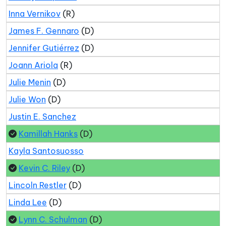
Inna Vernikov
(R)
James F. Gennaro
(D)
Jennifer Gutiérrez
(D)
Joann Ariola
(R)
Julie Menin
(D)
Julie Won
(D)
Justin E. Sanchez
Kamillah Hanks
(D)
Kayla Santosuosso
Kevin C. Riley
(D)
Lincoln Restler
(D)
Linda Lee
(D)
Lynn C. Schulman
(D)