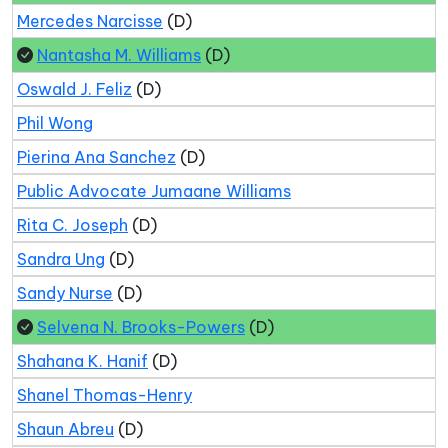
Mercedes Narcisse
(D)
Nantasha M. Williams
(D)
Oswald J. Feliz
(D)
Phil Wong
Pierina Ana Sanchez
(D)
Public Advocate Jumaane Williams
Rita C. Joseph
(D)
Sandra Ung
(D)
Sandy Nurse
(D)
Selvena N. Brooks-Powers
(D)
Shahana K. Hanif
(D)
Shanel Thomas-Henry
Shaun Abreu
(D)