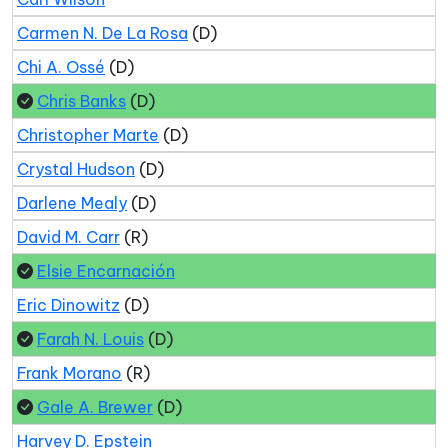
Carmen N. De La Rosa
(D)
Chi A. Ossé
(D)
Chris Banks
(D)
Christopher Marte
(D)
Crystal Hudson
(D)
Darlene Mealy
(D)
David M. Carr
(R)
Elsie Encarnación
Eric Dinowitz
(D)
Farah N. Louis
(D)
Frank Morano
(R)
Gale A. Brewer
(D)
Harvey D. Epstein