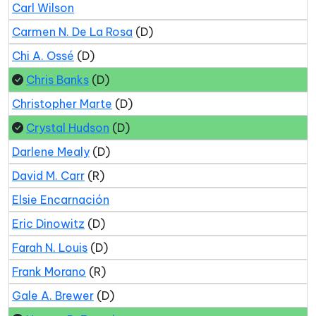
Carl Wilson
Carmen N. De La Rosa
(D)
Chi A. Ossé
(D)
Chris Banks
(D)
Christopher Marte
(D)
Crystal Hudson
(D)
Darlene Mealy
(D)
David M. Carr
(R)
Elsie Encarnación
Eric Dinowitz
(D)
Farah N. Louis
(D)
Frank Morano
(R)
Gale A. Brewer
(D)