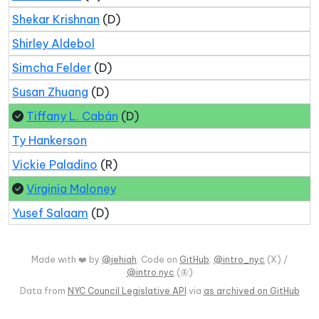
Shekar Krishnan
(D)
Shirley Aldebol
Simcha Felder
(D)
Susan Zhuang
(D)
Tiffany L. Cabán
(D)
Ty Hankerson
Vickie Paladino
(R)
Virginia Maloney
Yusef Salaam
(D)
Made with ❤️ by
@jehiah
. Code on
GitHub
.
@intro_nyc
(X) /
@intro.nyc
(🦋)
Data from
NYC Council Legislative API
via
as archived on GitHub