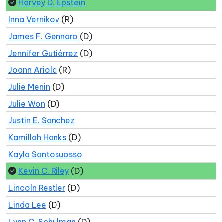
Harvey D. Epstein
Inna Vernikov
(R)
James F. Gennaro
(D)
Jennifer Gutiérrez
(D)
Joann Ariola
(R)
Julie Menin
(D)
Julie Won
(D)
Justin E. Sanchez
Kamillah Hanks
(D)
Kayla Santosuosso
Kevin C. Riley
(D)
Lincoln Restler
(D)
Linda Lee
(D)
Lynn C. Schulman
(D)