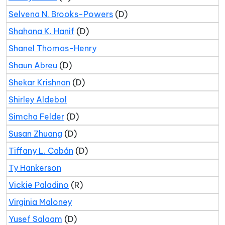
Selvena N. Brooks-Powers
(D)
Shahana K. Hanif
(D)
Shanel Thomas-Henry
Shaun Abreu
(D)
Shekar Krishnan
(D)
Shirley Aldebol
Simcha Felder
(D)
Susan Zhuang
(D)
Tiffany L. Cabán
(D)
Ty Hankerson
Vickie Paladino
(R)
Virginia Maloney
Yusef Salaam
(D)