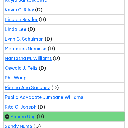
Kayla Santosuosso
Kevin C. Riley
(D)
Lincoln Restler
(D)
Linda Lee
(D)
Lynn C. Schulman
(D)
Mercedes Narcisse
(D)
Nantasha M. Williams
(D)
Oswald J. Feliz
(D)
Phil Wong
Pierina Ana Sanchez
(D)
Public Advocate Jumaane Williams
Rita C. Joseph
(D)
Sandra Ung
(D)
Sandy Nurse
(D)