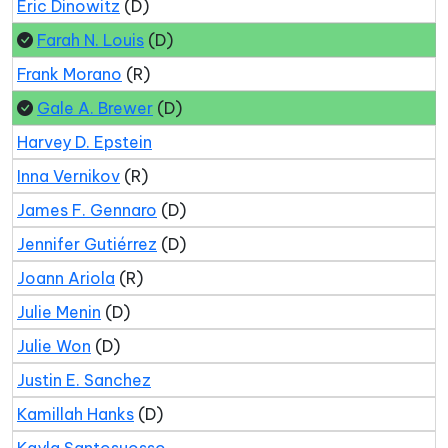
Eric Dinowitz
(D)
Farah N. Louis
(D)
Frank Morano
(R)
Gale A. Brewer
(D)
Harvey D. Epstein
Inna Vernikov
(R)
James F. Gennaro
(D)
Jennifer Gutiérrez
(D)
Joann Ariola
(R)
Julie Menin
(D)
Julie Won
(D)
Justin E. Sanchez
Kamillah Hanks
(D)