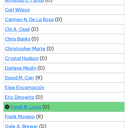
Amanda C. Farías
(D)
Carl Wilson
Carmen N. De La Rosa
(D)
Chi A. Ossé
(D)
Chris Banks
(D)
Christopher Marte
(D)
Crystal Hudson
(D)
Darlene Mealy
(D)
David M. Carr
(R)
Elsie Encarnación
Eric Dinowitz
(D)
Farah N. Louis
(D)
Frank Morano
(R)
Gale A. Brewer
(D)