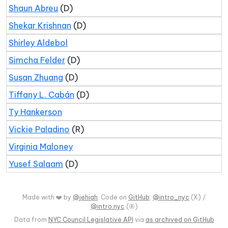
Shaun Abreu
(D)
Shekar Krishnan
(D)
Shirley Aldebol
Simcha Felder
(D)
Susan Zhuang
(D)
Tiffany L. Cabán
(D)
Ty Hankerson
Vickie Paladino
(R)
Virginia Maloney
Yusef Salaam
(D)
Made with ❤️ by
@jehiah
. Code on
GitHub
.
@intro_nyc
(X) /
@intro.nyc
(🦋)
Data from
NYC Council Legislative API
via
as archived on GitHub