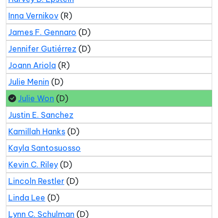
Inna Vernikov
(R)
James F. Gennaro
(D)
Jennifer Gutiérrez
(D)
Joann Ariola
(R)
Julie Menin
(D)
Julie Won
(D)
Justin E. Sanchez
Kamillah Hanks
(D)
Kayla Santosuosso
Kevin C. Riley
(D)
Lincoln Restler
(D)
Linda Lee
(D)
Lynn C. Schulman
(D)