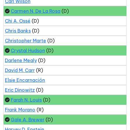
Carl Wilson
Carmen N. De La Rosa
(D)
Chi A. Ossé
(D)
Chris Banks
(D)
Christopher Marte
(D)
Crystal Hudson
(D)
Darlene Mealy
(D)
David M. Carr
(R)
Elsie Encarnación
Eric Dinowitz
(D)
Farah N. Louis
(D)
Frank Morano
(R)
Gale A. Brewer
(D)
Harvey D. Epstein