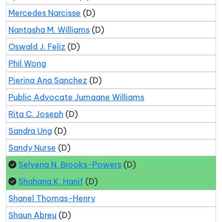
Mercedes Narcisse
(D)
Nantasha M. Williams
(D)
Oswald J. Feliz
(D)
Phil Wong
Pierina Ana Sanchez
(D)
Public Advocate Jumaane Williams
Rita C. Joseph
(D)
Sandra Ung
(D)
Sandy Nurse
(D)
Selvena N. Brooks-Powers
(D)
Shahana K. Hanif
(D)
Shanel Thomas-Henry
Shaun Abreu
(D)