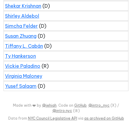
Shekar Krishnan
(D)
Shirley Aldebol
Simcha Felder
(D)
Susan Zhuang
(D)
Tiffany L. Cabán
(D)
Ty Hankerson
Vickie Paladino
(R)
Virginia Maloney
Yusef Salaam
(D)
Made with ❤️ by
@jehiah
. Code on
GitHub
.
@intro_nyc
(X) /
@intro.nyc
(🦋)
Data from
NYC Council Legislative API
via
as archived on GitHub