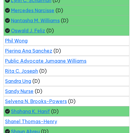
Lynn C. Schulman
(D)
Mercedes Narcisse
(D)
Nantasha M. Williams
(D)
Oswald J. Feliz
(D)
Phil Wong
Pierina Ana Sanchez
(D)
Public Advocate Jumaane Williams
Rita C. Joseph
(D)
Sandra Ung
(D)
Sandy Nurse
(D)
Selvena N. Brooks-Powers
(D)
Shahana K. Hanif
(D)
Shanel Thomas-Henry
Shaun Abreu
(D)