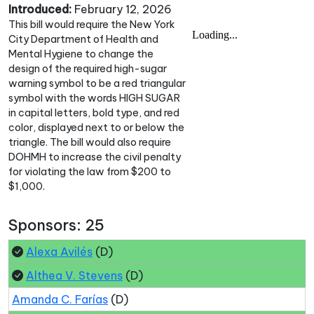
Introduced:
February 12, 2026
This bill would require the New York
City Department of Health and
Mental Hygiene to change the
design of the required high-sugar
warning symbol to be a red triangular
symbol with the words HIGH SUGAR
in capital letters, bold type, and red
color, displayed next to or below the
triangle. The bill would also require
DOHMH to increase the civil penalty
for violating the law from $200 to
$1,000.
Sponsors: 25
Alexa Avilés
(D)
Althea V. Stevens
(D)
Amanda C. Farías
(D)