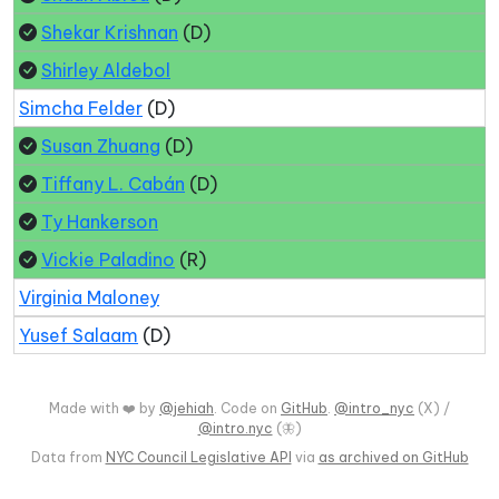
Shekar Krishnan
(D)
Shirley Aldebol
Simcha Felder
(D)
Susan Zhuang
(D)
Tiffany L. Cabán
(D)
Ty Hankerson
Vickie Paladino
(R)
Virginia Maloney
Yusef Salaam
(D)
Made with ❤️ by
@jehiah
. Code on
GitHub
.
@intro_nyc
(X) /
@intro.nyc
(🦋)
Data from
NYC Council Legislative API
via
as archived on GitHub