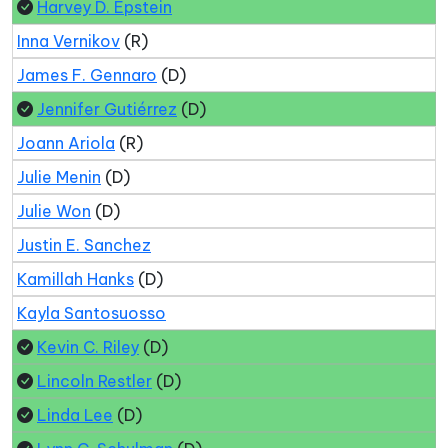
Harvey D. Epstein
Inna Vernikov
(R)
James F. Gennaro
(D)
Jennifer Gutiérrez
(D)
Joann Ariola
(R)
Julie Menin
(D)
Julie Won
(D)
Justin E. Sanchez
Kamillah Hanks
(D)
Kayla Santosuosso
Kevin C. Riley
(D)
Lincoln Restler
(D)
Linda Lee
(D)