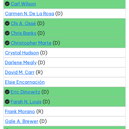
Carl Wilson
Carmen N. De La Rosa
(D)
Chi A. Ossé
(D)
Chris Banks
(D)
Christopher Marte
(D)
Crystal Hudson
(D)
Darlene Mealy
(D)
David M. Carr
(R)
Elsie Encarnación
Eric Dinowitz
(D)
Farah N. Louis
(D)
Frank Morano
(R)
Gale A. Brewer
(D)