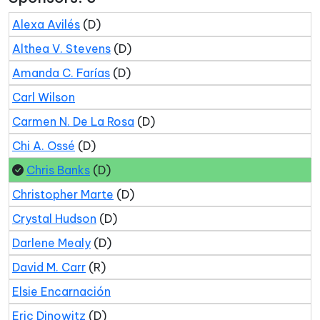
Alexa Avilés
(D)
Althea V. Stevens
(D)
Amanda C. Farías
(D)
Carl Wilson
Carmen N. De La Rosa
(D)
Chi A. Ossé
(D)
Chris Banks
(D)
Christopher Marte
(D)
Crystal Hudson
(D)
Darlene Mealy
(D)
David M. Carr
(R)
Elsie Encarnación
Eric Dinowitz
(D)