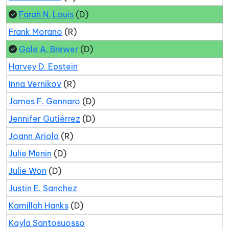
Farah N. Louis
(D)
Frank Morano
(R)
Gale A. Brewer
(D)
Harvey D. Epstein
Inna Vernikov
(R)
James F. Gennaro
(D)
Jennifer Gutiérrez
(D)
Joann Ariola
(R)
Julie Menin
(D)
Julie Won
(D)
Justin E. Sanchez
Kamillah Hanks
(D)
Kayla Santosuosso