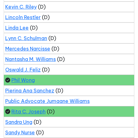
Kevin C. Riley
(D)
Lincoln Restler
(D)
Linda Lee
(D)
Lynn C. Schulman
(D)
Mercedes Narcisse
(D)
Nantasha M. Williams
(D)
Oswald J. Feliz
(D)
Phil Wong
Pierina Ana Sanchez
(D)
Public Advocate Jumaane Williams
Rita C. Joseph
(D)
Sandra Ung
(D)
Sandy Nurse
(D)