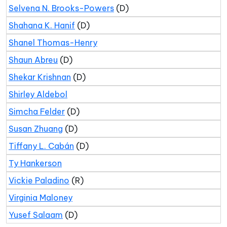
Selvena N. Brooks-Powers
(D)
Shahana K. Hanif
(D)
Shanel Thomas-Henry
Shaun Abreu
(D)
Shekar Krishnan
(D)
Shirley Aldebol
Simcha Felder
(D)
Susan Zhuang
(D)
Tiffany L. Cabán
(D)
Ty Hankerson
Vickie Paladino
(R)
Virginia Maloney
Yusef Salaam
(D)