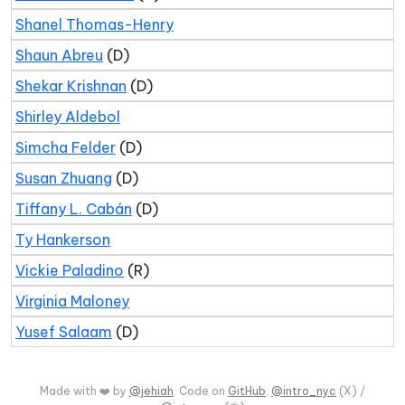
Shanel Thomas-Henry
Shaun Abreu
(D)
Shekar Krishnan
(D)
Shirley Aldebol
Simcha Felder
(D)
Susan Zhuang
(D)
Tiffany L. Cabán
(D)
Ty Hankerson
Vickie Paladino
(R)
Virginia Maloney
Yusef Salaam
(D)
Made with ❤️ by
@jehiah
. Code on
GitHub
.
@intro_nyc
(X) /