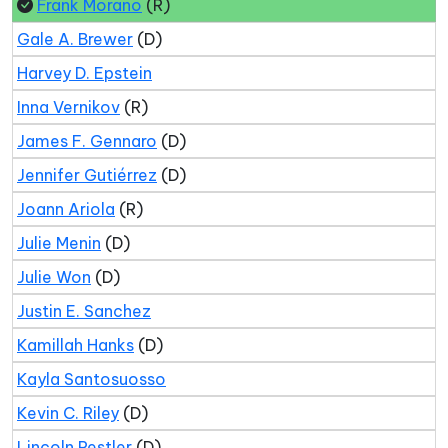
Frank Morano
(R)
Gale A. Brewer
(D)
Harvey D. Epstein
Inna Vernikov
(R)
James F. Gennaro
(D)
Jennifer Gutiérrez
(D)
Joann Ariola
(R)
Julie Menin
(D)
Julie Won
(D)
Justin E. Sanchez
Kamillah Hanks
(D)
Kayla Santosuosso
Kevin C. Riley
(D)
Lincoln Restler
(D)