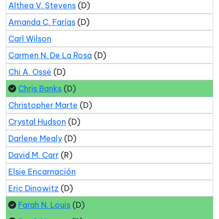
Althea V. Stevens
(D)
Amanda C. Farías
(D)
Carl Wilson
Carmen N. De La Rosa
(D)
Chi A. Ossé
(D)
Chris Banks
(D)
Christopher Marte
(D)
Crystal Hudson
(D)
Darlene Mealy
(D)
David M. Carr
(R)
Elsie Encarnación
Eric Dinowitz
(D)
Farah N. Louis
(D)