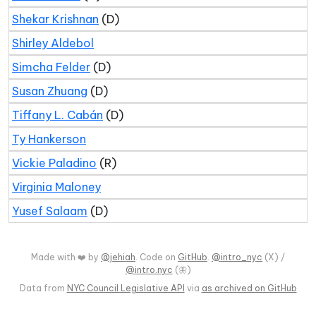
Shekar Krishnan
(D)
Shirley Aldebol
Simcha Felder
(D)
Susan Zhuang
(D)
Tiffany L. Cabán
(D)
Ty Hankerson
Vickie Paladino
(R)
Virginia Maloney
Yusef Salaam
(D)
Made with ❤️ by
@jehiah
. Code on
GitHub
.
@intro_nyc
(X) /
@intro.nyc
(🦋)
Data from
NYC Council Legislative API
via
as archived on GitHub