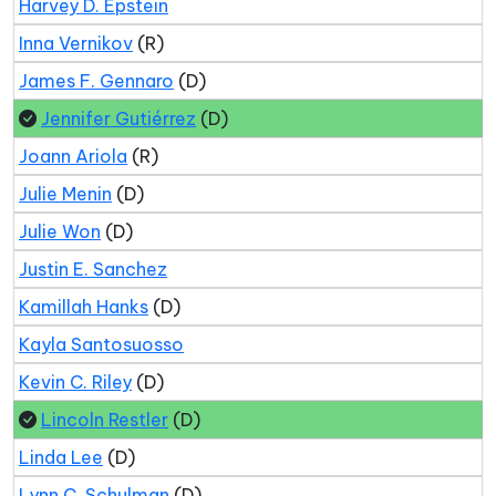
Harvey D. Epstein
Inna Vernikov
(R)
James F. Gennaro
(D)
Jennifer Gutiérrez
(D)
Joann Ariola
(R)
Julie Menin
(D)
Julie Won
(D)
Justin E. Sanchez
Kamillah Hanks
(D)
Kayla Santosuosso
Kevin C. Riley
(D)
Lincoln Restler
(D)
Linda Lee
(D)
Lynn C. Schulman
(D)