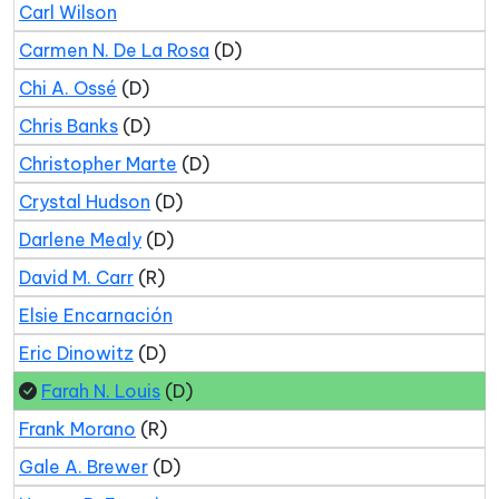
Carl Wilson
Carmen N. De La Rosa
(D)
Chi A. Ossé
(D)
Chris Banks
(D)
Christopher Marte
(D)
Crystal Hudson
(D)
Darlene Mealy
(D)
David M. Carr
(R)
Elsie Encarnación
Eric Dinowitz
(D)
Farah N. Louis
(D)
Frank Morano
(R)
Gale A. Brewer
(D)