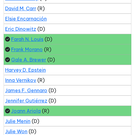
David M. Carr
(R)
Elsie Encarnación
Eric Dinowitz
(D)
Farah N. Louis
(D)
Frank Morano
(R)
Gale A. Brewer
(D)
Harvey D. Epstein
Inna Vernikov
(R)
James F. Gennaro
(D)
Jennifer Gutiérrez
(D)
Joann Ariola
(R)
Julie Menin
(D)
Julie Won
(D)