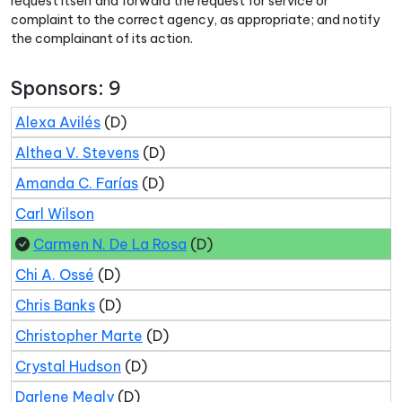
request itself and forward the request for service or
complaint to the correct agency, as appropriate; and notify
the complainant of its action.
Sponsors: 9
Alexa Avilés
(D)
Althea V. Stevens
(D)
Amanda C. Farías
(D)
Carl Wilson
Carmen N. De La Rosa
(D)
Chi A. Ossé
(D)
Chris Banks
(D)
Christopher Marte
(D)
Crystal Hudson
(D)
Darlene Mealy
(D)