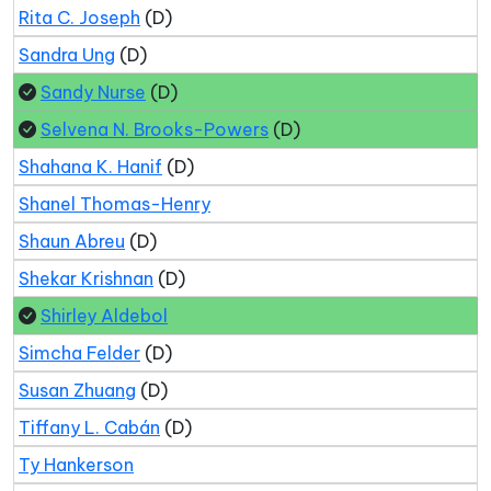
Rita C. Joseph
(D)
Sandra Ung
(D)
Sandy Nurse
(D)
Selvena N. Brooks-Powers
(D)
Shahana K. Hanif
(D)
Shanel Thomas-Henry
Shaun Abreu
(D)
Shekar Krishnan
(D)
Shirley Aldebol
Simcha Felder
(D)
Susan Zhuang
(D)
Tiffany L. Cabán
(D)
Ty Hankerson