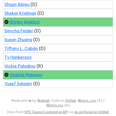
Shaun Abreu
(D)
Shekar Krishnan
(D)
Shirley Aldebol
Simcha Felder
(D)
Susan Zhuang
(D)
Tiffany L. Cabán
(D)
Ty Hankerson
Vickie Paladino
(R)
Virginia Maloney
Yusef Salaam
(D)
Made with ❤️ by
@jehiah
. Code on
GitHub
.
@intro_nyc
(X) /
@intro.nyc
(🦋)
Data from
NYC Council Legislative API
via
as archived on GitHub