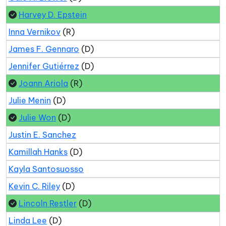
Harvey D. Epstein
Inna Vernikov
(R)
James F. Gennaro
(D)
Jennifer Gutiérrez
(D)
Joann Ariola
(R)
Julie Menin
(D)
Julie Won
(D)
Justin E. Sanchez
Kamillah Hanks
(D)
Kayla Santosuosso
Kevin C. Riley
(D)
Lincoln Restler
(D)
Linda Lee
(D)