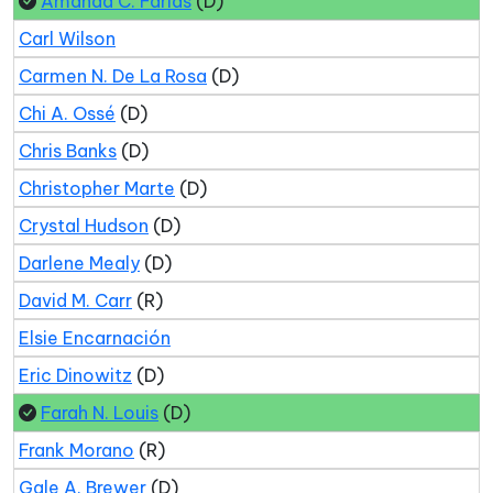
Amanda C. Farías
(D)
Carl Wilson
Carmen N. De La Rosa
(D)
Chi A. Ossé
(D)
Chris Banks
(D)
Christopher Marte
(D)
Crystal Hudson
(D)
Darlene Mealy
(D)
David M. Carr
(R)
Elsie Encarnación
Eric Dinowitz
(D)
Farah N. Louis
(D)
Frank Morano
(R)
Gale A. Brewer
(D)