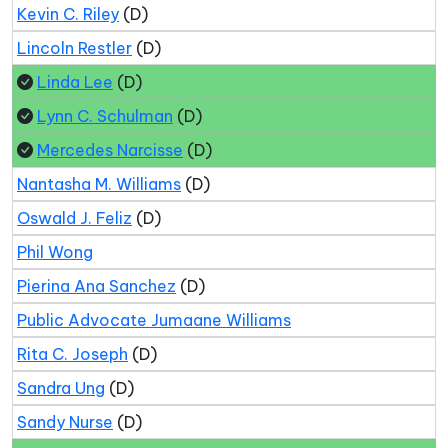
Kevin C. Riley
(D)
Lincoln Restler
(D)
Linda Lee
(D)
Lynn C. Schulman
(D)
Mercedes Narcisse
(D)
Nantasha M. Williams
(D)
Oswald J. Feliz
(D)
Phil Wong
Pierina Ana Sanchez
(D)
Public Advocate Jumaane Williams
Rita C. Joseph
(D)
Sandra Ung
(D)
Sandy Nurse
(D)