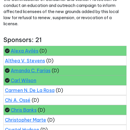
conduct an education and outreach campaign to inform
affected licensees of the new grounds added by this local
law for refusal to renew, suspension, or revocation of a
license.
Sponsors: 21
Alexa Avilés
(D)
Althea V. Stevens
(D)
Amanda C. Farías
(D)
Carl Wilson
Carmen N. De La Rosa
(D)
Chi A. Ossé
(D)
Chris Banks
(D)
Christopher Marte
(D)
Crystal Hudson
(D)