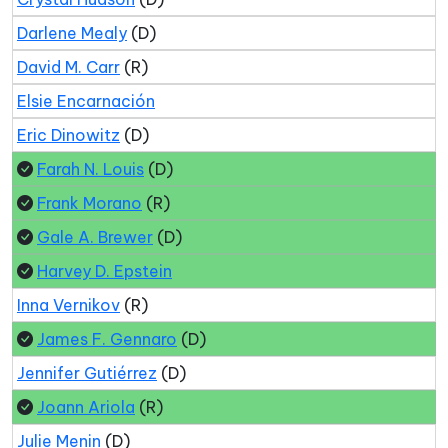
Darlene Mealy
(D)
David M. Carr
(R)
Elsie Encarnación
Eric Dinowitz
(D)
Farah N. Louis
(D)
Frank Morano
(R)
Gale A. Brewer
(D)
Harvey D. Epstein
Inna Vernikov
(R)
James F. Gennaro
(D)
Jennifer Gutiérrez
(D)
Joann Ariola
(R)
Julie Menin
(D)