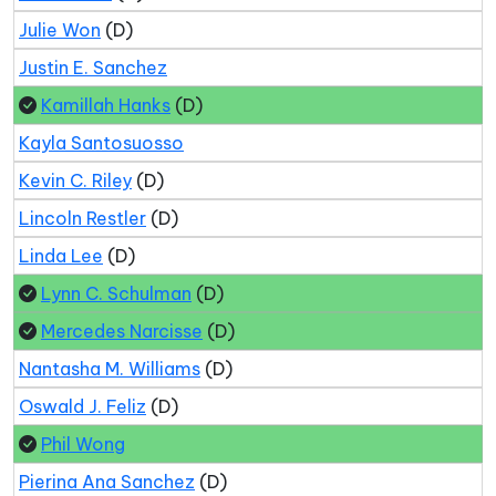
Julie Won
(D)
Justin E. Sanchez
Kamillah Hanks
(D)
Kayla Santosuosso
Kevin C. Riley
(D)
Lincoln Restler
(D)
Linda Lee
(D)
Lynn C. Schulman
(D)
Mercedes Narcisse
(D)
Nantasha M. Williams
(D)
Oswald J. Feliz
(D)
Phil Wong
Pierina Ana Sanchez
(D)