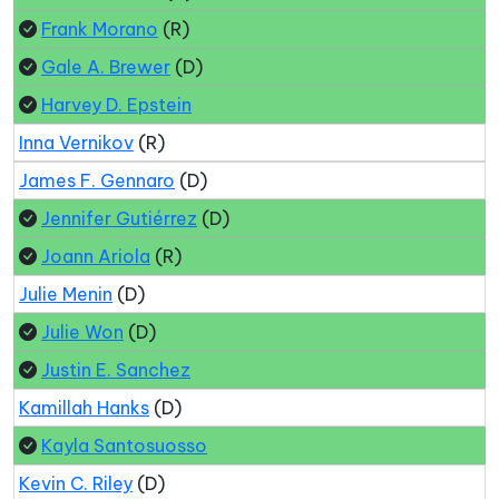
Frank Morano
(R)
Gale A. Brewer
(D)
Harvey D. Epstein
Inna Vernikov
(R)
James F. Gennaro
(D)
Jennifer Gutiérrez
(D)
Joann Ariola
(R)
Julie Menin
(D)
Julie Won
(D)
Justin E. Sanchez
Kamillah Hanks
(D)
Kayla Santosuosso
Kevin C. Riley
(D)