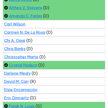
Althea V. Stevens
(D)
Amanda C. Farías
(D)
Carl Wilson
Carmen N. De La Rosa
(D)
Chi A. Ossé
(D)
Chris Banks
(D)
Christopher Marte
(D)
Crystal Hudson
(D)
Darlene Mealy
(D)
David M. Carr
(R)
Elsie Encarnación
Eric Dinowitz
(D)
Farah N. Louis
(D)