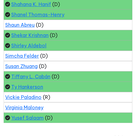
Shahana K. Hanif
(D)
Shanel Thomas-Henry
Shaun Abreu
(D)
Shekar Krishnan
(D)
Shirley Aldebol
Simcha Felder
(D)
Susan Zhuang
(D)
Tiffany L. Cabán
(D)
Ty Hankerson
Vickie Paladino
(R)
Virginia Maloney
Yusef Salaam
(D)