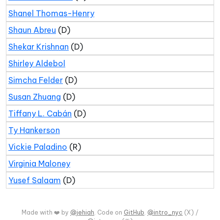
Shanel Thomas-Henry
Shaun Abreu
(D)
Shekar Krishnan
(D)
Shirley Aldebol
Simcha Felder
(D)
Susan Zhuang
(D)
Tiffany L. Cabán
(D)
Ty Hankerson
Vickie Paladino
(R)
Virginia Maloney
Yusef Salaam
(D)
Made with ❤️ by
@jehiah
. Code on
GitHub
.
@intro_nyc
(X) /