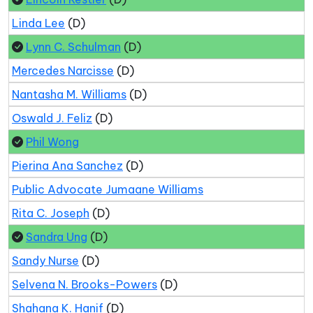
Linda Lee
(D)
Lynn C. Schulman
(D)
Mercedes Narcisse
(D)
Nantasha M. Williams
(D)
Oswald J. Feliz
(D)
Phil Wong
Pierina Ana Sanchez
(D)
Public Advocate Jumaane Williams
Rita C. Joseph
(D)
Sandra Ung
(D)
Sandy Nurse
(D)
Selvena N. Brooks-Powers
(D)
Shahana K. Hanif
(D)