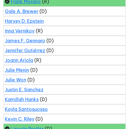
Frank Morano
(R)
Gale A. Brewer
(D)
Harvey D. Epstein
Inna Vernikov
(R)
James F. Gennaro
(D)
Jennifer Gutiérrez
(D)
Joann Ariola
(R)
Julie Menin
(D)
Julie Won
(D)
Justin E. Sanchez
Kamillah Hanks
(D)
Kayla Santosuosso
Kevin C. Riley
(D)
Lincoln Restler
(D)