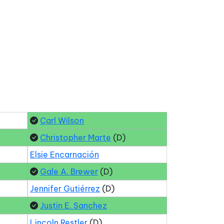
Carl Wilson
Christopher Marte
(D)
Elsie Encarnación
Gale A. Brewer
(D)
Jennifer Gutiérrez
(D)
Justin E. Sanchez
Lincoln Restler
(D)