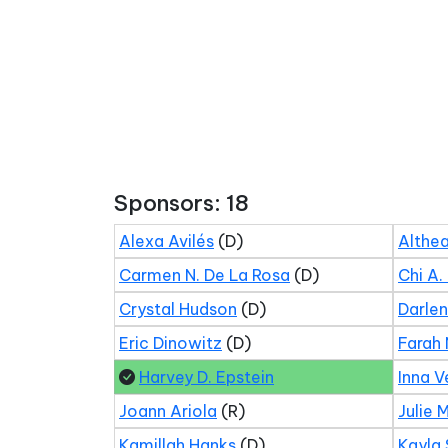
Sponsors: 18
Alexa Avilés
(D)
Althea
Carmen N. De La Rosa
(D)
Chi A.
Crystal Hudson
(D)
Darle
Eric Dinowitz
(D)
Farah 
Harvey D. Epstein
Inna V
Joann Ariola
(R)
Julie 
Kamillah Hanks
(D)
Kayla