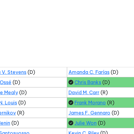
 V. Stevens
(D)
Amanda C. Farías
(D)
 Ossé
(D)
Chris Banks
(D)
ne Mealy
(D)
David M. Carr
(R)
N. Louis
(D)
Frank Morano
(R)
ernikov
(R)
James F. Gennaro
(D)
Menin
(D)
Julie Won
(D)
 Santosuosso
Kevin C. Riley
(D)