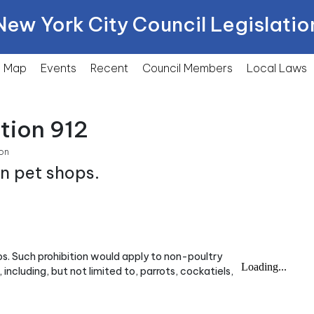
New York City Council Legislatio
Map
Events
Recent
Council Members
Local
Laws
tion 912
on
in pet shops.
hops. Such prohibition would apply to non-poultry
including, but not limited to, parrots, cockatiels,