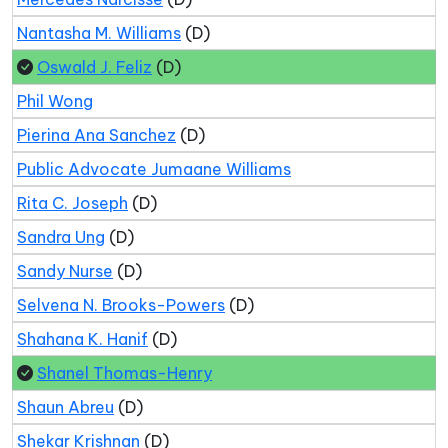
Nantasha M. Williams
(D)
Oswald J. Feliz
(D)
Phil Wong
Pierina Ana Sanchez
(D)
Public Advocate Jumaane Williams
Rita C. Joseph
(D)
Sandra Ung
(D)
Sandy Nurse
(D)
Selvena N. Brooks-Powers
(D)
Shahana K. Hanif
(D)
Shanel Thomas-Henry
Shaun Abreu
(D)
Shekar Krishnan
(D)