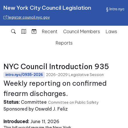
New York City Council Legislation
Intro.nyc
legistar.council.nyc.gov
Recent
Council Members
Laws
Reports
NYC Council Introduction 935
2026-2029 Legislative Session
intro.nyc/0935-2026
Weekly reporting on confirmed
firearm discharges.
Status:
Committee
Committee on Public Safety
Sponsored by Oswald J. Feliz
Introduced:
June 11, 2026
This bill would require the New York