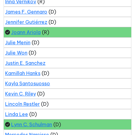
Inna Vernikov
(R)
James F. Gennaro
(D)
Jennifer Gutiérrez
(D)
Joann Ariola
(R)
Julie Menin
(D)
Julie Won
(D)
Justin E. Sanchez
Kamillah Hanks
(D)
Kayla Santosuosso
Kevin C. Riley
(D)
Lincoln Restler
(D)
Linda Lee
(D)
Lynn C. Schulman
(D)
Mercedes Narcisse
(D)