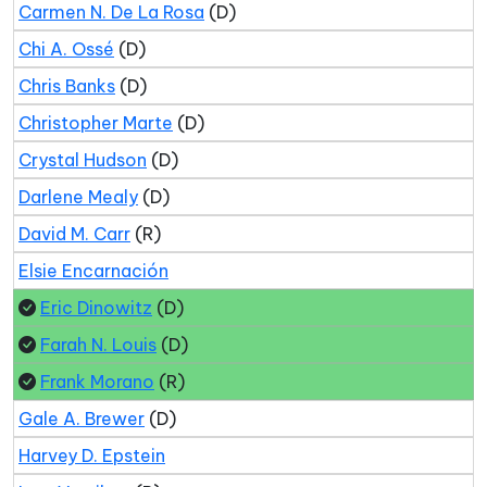
Carmen N. De La Rosa
(D)
Chi A. Ossé
(D)
Chris Banks
(D)
Christopher Marte
(D)
Crystal Hudson
(D)
Darlene Mealy
(D)
David M. Carr
(R)
Elsie Encarnación
Eric Dinowitz
(D)
Farah N. Louis
(D)
Frank Morano
(R)
Gale A. Brewer
(D)
Harvey D. Epstein