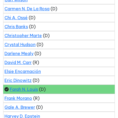
Carmen N. De La Rosa
(D)
Chi A. Ossé
(D)
Chris Banks
(D)
Christopher Marte
(D)
Crystal Hudson
(D)
Darlene Mealy
(D)
David M. Carr
(R)
Elsie Encarnación
Eric Dinowitz
(D)
Farah N. Louis
(D)
Frank Morano
(R)
Gale A. Brewer
(D)
Harvey D. Epstein