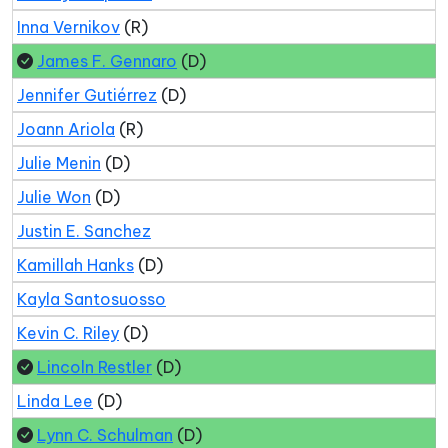
Inna Vernikov
(R)
James F. Gennaro
(D)
Jennifer Gutiérrez
(D)
Joann Ariola
(R)
Julie Menin
(D)
Julie Won
(D)
Justin E. Sanchez
Kamillah Hanks
(D)
Kayla Santosuosso
Kevin C. Riley
(D)
Lincoln Restler
(D)
Linda Lee
(D)
Lynn C. Schulman
(D)