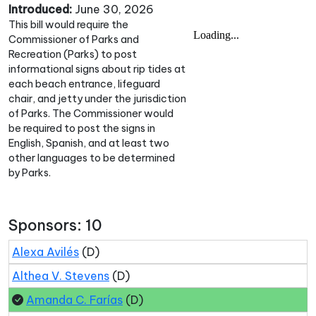
Introduced:
June 30, 2026
This bill would require the
Commissioner of Parks and
Recreation (Parks) to post
informational signs about rip tides at
each beach entrance, lifeguard
chair, and jetty under the jurisdiction
of Parks. The Commissioner would
be required to post the signs in
English, Spanish, and at least two
other languages to be determined
by Parks.
Sponsors: 10
Alexa Avilés
(D)
Althea V. Stevens
(D)
Amanda C. Farías
(D)