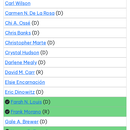
Carl Wilson
Carmen N. De La Rosa
(D)
Chi A. Ossé
(D)
Chris Banks
(D)
Christopher Marte
(D)
Crystal Hudson
(D)
Darlene Mealy
(D)
David M. Carr
(R)
Elsie Encarnación
Eric Dinowitz
(D)
Farah N. Louis
(D)
Frank Morano
(R)
Gale A. Brewer
(D)