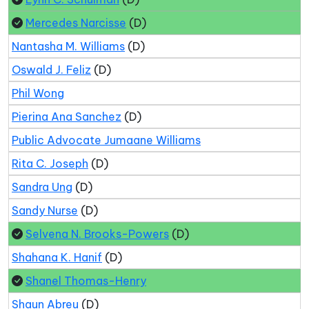
Mercedes Narcisse
(D)
Nantasha M. Williams
(D)
Oswald J. Feliz
(D)
Phil Wong
Pierina Ana Sanchez
(D)
Public Advocate Jumaane Williams
Rita C. Joseph
(D)
Sandra Ung
(D)
Sandy Nurse
(D)
Selvena N. Brooks-Powers
(D)
Shahana K. Hanif
(D)
Shanel Thomas-Henry
Shaun Abreu
(D)