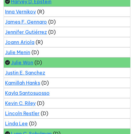
Harvey D. Epstein
Inna Vernikov
(R)
James F. Gennaro
(D)
Jennifer Gutiérrez
(D)
Joann Ariola
(R)
Julie Menin
(D)
Julie Won
(D)
Justin E. Sanchez
Kamillah Hanks
(D)
Kayla Santosuosso
Kevin C. Riley
(D)
Lincoln Restler
(D)
Linda Lee
(D)
Lynn C. Schulman
(D)