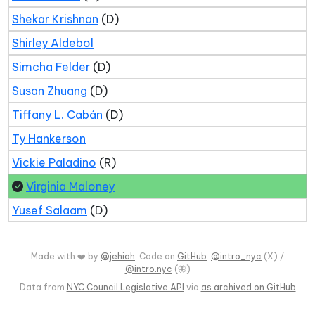
Shekar Krishnan
(D)
Shirley Aldebol
Simcha Felder
(D)
Susan Zhuang
(D)
Tiffany L. Cabán
(D)
Ty Hankerson
Vickie Paladino
(R)
Virginia Maloney
Yusef Salaam
(D)
Made with ❤️ by
@jehiah
. Code on
GitHub
.
@intro_nyc
(X) /
@intro.nyc
(🦋)
Data from
NYC Council Legislative API
via
as archived on GitHub