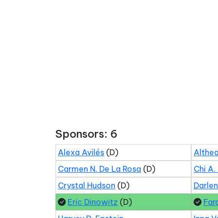
Sponsors: 6
Alexa Avilés
(D)
Althea
Carmen N. De La Rosa
(D)
Chi A.
Crystal Hudson
(D)
Darle
Eric Dinowitz
(D)
Far