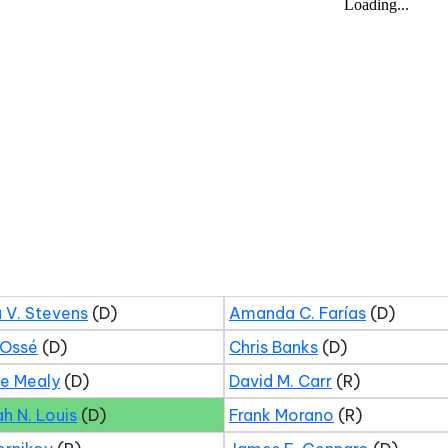
 V. Stevens
(D)
Amanda C. Farías
(D)
 Ossé
(D)
Chris Banks
(D)
ne Mealy
(D)
David M. Carr
(R)
ah N. Louis
(D)
Frank Morano
(R)