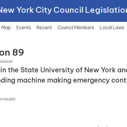
New York City Council Legislatio
Map
Events
Recent
Council Members
Local
Laws
ion 89
Session
hin the State University of New York an
ending machine making emergency contr
n Health