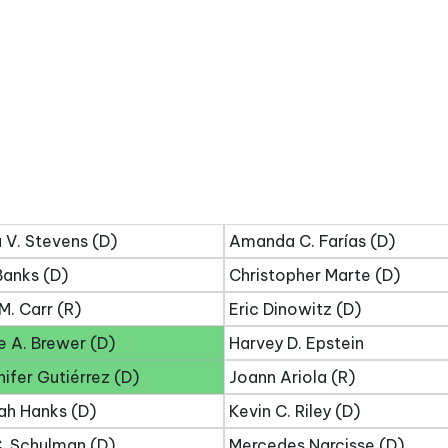
 V. Stevens (D)
Amanda C. Farías (D)
Banks (D)
Christopher Marte (D)
M. Carr (R)
Eric Dinowitz (D)
 A. Brewer (D)
Harvey D. Epstein
ifer Gutiérrez (D)
Joann Ariola (R)
ah Hanks (D)
Kevin C. Riley (D)
. Schulman (D)
Mercedes Narcisse (D)