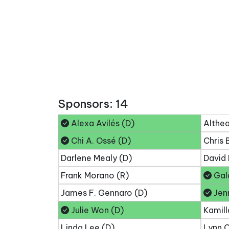
Sponsors: 14
Alexa Avilés (D)
Althea
Chi A. Ossé (D)
Chris 
Darlene Mealy (D)
David 
Frank Morano (R)
Gale
James F. Gennaro (D)
Jenn
Julie Won (D)
Kamill
Linda Lee (D)
Lynn C