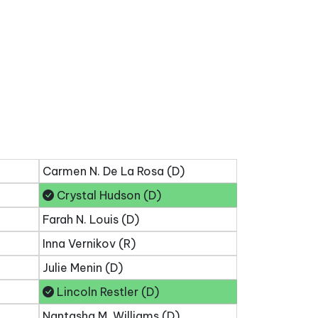
Carmen N. De La Rosa (D)
Crystal Hudson (D)
Farah N. Louis (D)
Inna Vernikov (R)
Julie Menin (D)
Lincoln Restler (D)
Nantasha M. Williams (D)