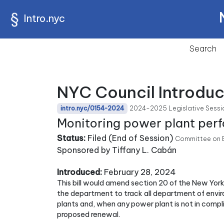
Intro.nyc
Search
NYC Council Introduc
2024-2025 Legislative Sessi
intro.nyc/0154-2024
Monitoring power plant per
Status:
Filed (End of Session)
Committee on E
Sponsored by Tiffany L. Cabán
Introduced:
February 28, 2024
This bill would amend section 20 of the New York 
the department to track all department of envir
plants and, when any power plant is not in comp
proposed renewal.