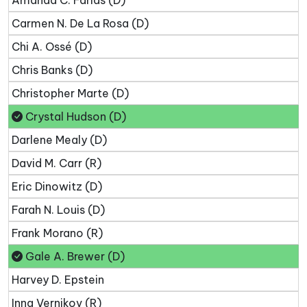
Amanda C. Farías (D)
Carmen N. De La Rosa (D)
Chi A. Ossé (D)
Chris Banks (D)
Christopher Marte (D)
Crystal Hudson (D)
Darlene Mealy (D)
David M. Carr (R)
Eric Dinowitz (D)
Farah N. Louis (D)
Frank Morano (R)
Gale A. Brewer (D)
Harvey D. Epstein
Inna Vernikov (R)