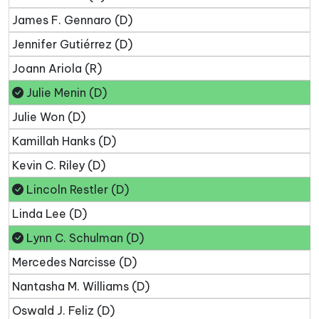
James F. Gennaro (D)
Jennifer Gutiérrez (D)
Joann Ariola (R)
Julie Menin (D)
Julie Won (D)
Kamillah Hanks (D)
Kevin C. Riley (D)
Lincoln Restler (D)
Linda Lee (D)
Lynn C. Schulman (D)
Mercedes Narcisse (D)
Nantasha M. Williams (D)
Oswald J. Feliz (D)