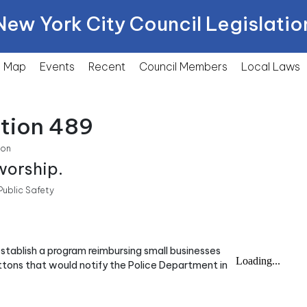
New York City Council Legislatio
Map
Events
Recent
Council Members
Local
Laws
ction 489
ion
worship.
ublic Safety
establish a program reimbursing small businesses
uttons that would notify the Police Department in