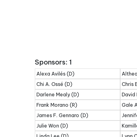
Sponsors: 1
Alexa Avilés (D)
Althea
Chi A. Ossé (D)
Chris 
Darlene Mealy (D)
David 
Frank Morano (R)
Gale A
James F. Gennaro (D)
Jennif
Julie Won (D)
Kamill
Linda Lee (D)
Lynn C