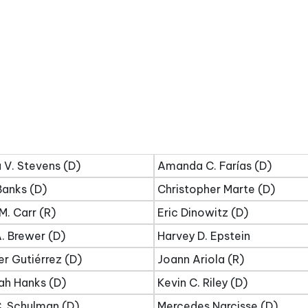
 V. Stevens (D)
Amanda C. Farías (D)
Banks (D)
Christopher Marte (D)
M. Carr (R)
Eric Dinowitz (D)
. Brewer (D)
Harvey D. Epstein
er Gutiérrez (D)
Joann Ariola (R)
ah Hanks (D)
Kevin C. Riley (D)
. Schulman (D)
Mercedes Narcisse (D)