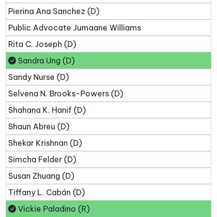
Pierina Ana Sanchez (D)
Public Advocate Jumaane Williams
Rita C. Joseph (D)
Sandra Ung (D)
Sandy Nurse (D)
Selvena N. Brooks-Powers (D)
Shahana K. Hanif (D)
Shaun Abreu (D)
Shekar Krishnan (D)
Simcha Felder (D)
Susan Zhuang (D)
Tiffany L. Cabán (D)
Vickie Paladino (R)