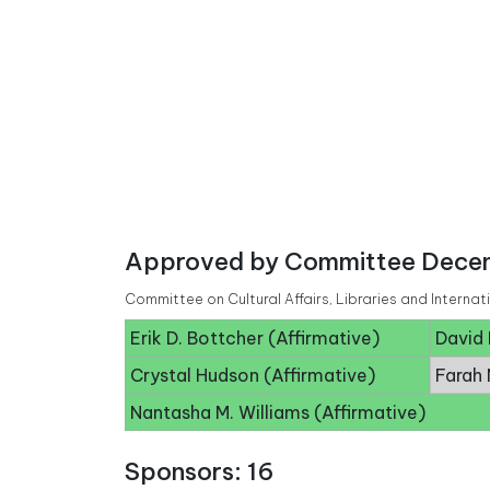
Approved by Committee Decem
Committee on Cultural Affairs, Libraries and Interna
Erik D. Bottcher (Affirmative)
David 
Crystal Hudson (Affirmative)
Farah 
Nantasha M. Williams (Affirmative)
Sponsors: 16