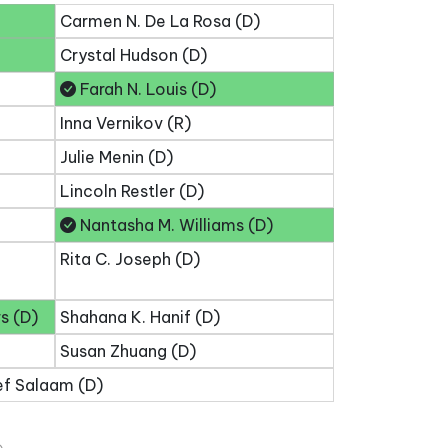
Carmen N. De La Rosa (D)
Crystal Hudson (D)
Farah N. Louis (D)
Inna Vernikov (R)
Julie Menin (D)
Lincoln Restler (D)
Nantasha M. Williams (D)
Rita C. Joseph (D)
s (D)
Shahana K. Hanif (D)
Susan Zhuang (D)
ef Salaam (D)