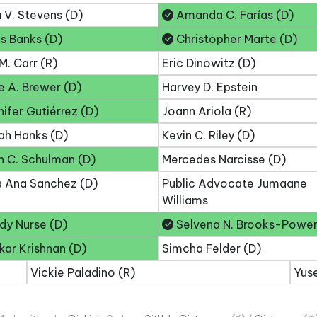
 V. Stevens (D)
Amanda C. Farías (D)
s Banks (D)
Christopher Marte (D)
M. Carr (R)
Eric Dinowitz (D)
 A. Brewer (D)
Harvey D. Epstein
ifer Gutiérrez (D)
Joann Ariola (R)
ah Hanks (D)
Kevin C. Riley (D)
 C. Schulman (D)
Mercedes Narcisse (D)
a Ana Sanchez (D)
Public Advocate Jumaane
Williams
dy Nurse (D)
Selvena N. Brooks-Power
ar Krishnan (D)
Simcha Felder (D)
Vickie Paladino (R)
Yus