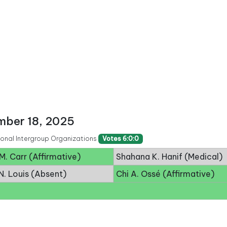
ber 18, 2025
tional Intergroup Organizations
Votes 6:0:0
M. Carr (Affirmative)
Shahana K. Hanif (Medical)
N. Louis (Absent)
Chi A. Ossé (Affirmative)