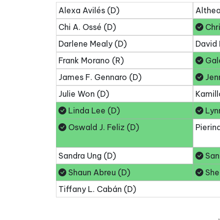
Alexa Avilés (D)
Althea
Chi A. Ossé (D)
Chri
Darlene Mealy (D)
David 
Frank Morano (R)
Gale
James F. Gennaro (D)
Jenn
Julie Won (D)
Kamill
Linda Lee (D)
Lynn
Oswald J. Feliz (D)
Pierin
Sandra Ung (D)
San
Shaun Abreu (D)
Shek
Tiffany L. Cabán (D)