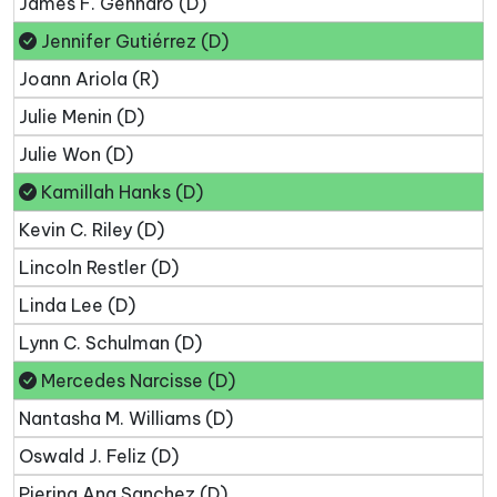
James F. Gennaro (D)
Jennifer Gutiérrez (D)
Joann Ariola (R)
Julie Menin (D)
Julie Won (D)
Kamillah Hanks (D)
Kevin C. Riley (D)
Lincoln Restler (D)
Linda Lee (D)
Lynn C. Schulman (D)
Mercedes Narcisse (D)
Nantasha M. Williams (D)
Oswald J. Feliz (D)
Pierina Ana Sanchez (D)